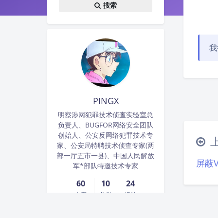
搜索
我
PINGX
明察涉网犯罪技术侦查实验室总
负责人、BUGFOR网络安全团队
创始人、公安反网络犯罪技术专
家、公安局特聘技术侦查专家(两
部一厅五市一县)、中国人民解放
屏蔽V
军*部队特邀技术专家
60
10
24
文章
分类
标签