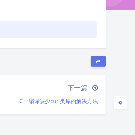
夜间模式
Sans Serif
Serif
浅阴影
深阴影
关闭
日落
暗化
灰度
下一篇
C++编译缺少curl类库的解决方法