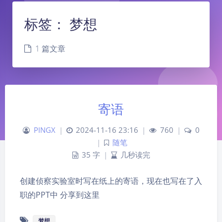
标签：
梦想
1 篇文章
寄语
PINGX
|
2024-11-16 23:16
|
760
|
0
夜间模式
|
随笔
35 字
|
几秒读完
Sans Serif
Serif
创建侦察实验室时写在纸上的寄语，现在也写在了入
浅阴影
深阴影
职的PPT中 分享到这里
关闭
日落
暗化
灰度
梦想