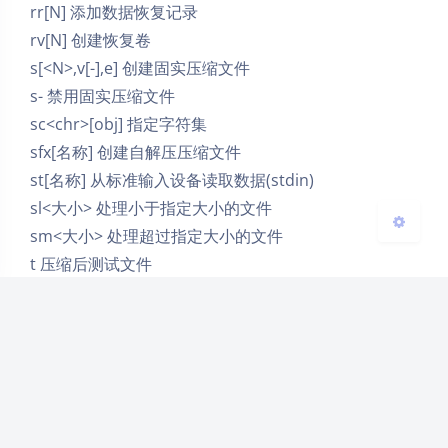
rr[N] 添加数据恢复记录
Sans Serif
Serif
rv[N] 创建恢复卷
s[<N>,v[-],e] 创建固实压缩文件
浅阴影
深阴影
s- 禁用固实压缩文件
sc<chr>[obj] 指定字符集
关闭
日落
暗化
灰度
sfx[名称] 创建自解压压缩文件
st[名称] 从标准输入设备读取数据(stdin)
sl<大小> 处理小于指定大小的文件
sm<大小> 处理超过指定大小的文件
t 压缩后测试文件
ta<日期> 添加日期 <日期> 后修改的文件,日期格式
YYYYMMDDHHMMSS
tb<日期> 添加日期 <日期> 前修改的文件,日期格式
YYYYMMDDHHMMSS
tk 保留原始压缩文件时间
tl 设置压缩文件时间为最新文件时间