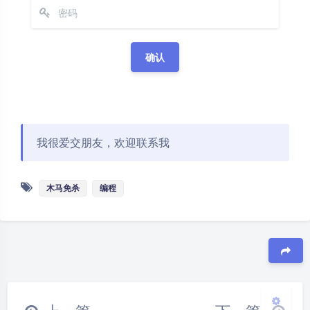
夜间模式
我很爱交朋友，欢迎联系我
Sans Serif
Serif
木马免杀
编程
浅阴影
深阴影
关闭
日落
暗化
灰度
豆