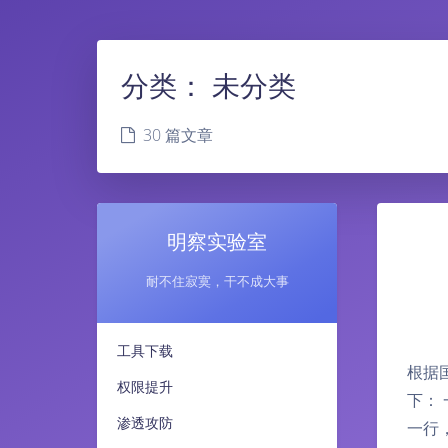
分类：
未分类
30 篇文章
明察实验室
耐不住寂寞，干不成大事
工具下载
根据
权限提升
下：
渗透攻防
一行，