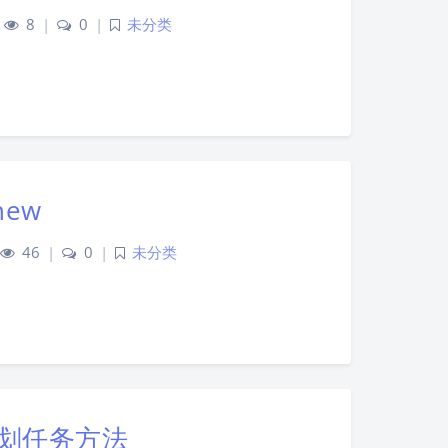
8
|
0
|
未分类
new
夜间模式
46
|
0
|
未分类
Sans Serif
Serif
浅阴影
深阴影
关闭
日落
暗化
灰度
划任务方法