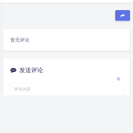
夜间模式
Sans Serif
Serif
豆
浅阴影
深阴影
暂无评论
关闭
日落
暗化
灰度
发送评论